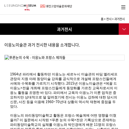
바
메뉴보
로
기
가
기
홈
>
전시
>
과거전시
메
전
서브메
뉴
과거전시
시
뉴
전시
이응노미술관 과거 전시한 내용을 소개합니다.
현재전시
과거전시
1964
년 파리에서 활동하던 이응노는 세르누시 미술관의 바딤 엘리세프
전시예정
관장의 지원 아래 동양미술 강좌를 공식적으로 개설해 프랑스인들에게
. 2015
<
서예와 수묵화를 가르치기 시작했다
년 이응노미술관은
에꼴 드
파리이응노레지던스
>
이응노
전을 개최해 프랑스인들에게 동양화를 가르친 교육자로서의 이
.
응노 활동을 조명한 바 있다
파리에서 교육자 이응노가 이룬 업적은 중
아트랩대전
요하지만 상대적으로 덜 알려졌기에 전시는 이응노 강좌에 대한 당시의
,
1960~70
신문
사진 등을 이용해
년대 상황의 역사적 재현에 중점을 두
.
었다
이응노의 파리동양미술학교 활동은 프랑스 예술계에 어떤 영향을 미쳤
?
<
>
을까
이 질문에서 시작된
푸른 눈의 수묵
전은 기록상으로 존재하는
11
파리동양미술학교의 실체를 이응노와 박인경에게 배운
명의 프랑스