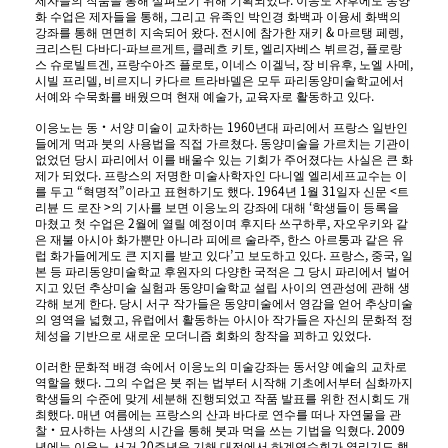
.
제자들의 작품을 통해 살펴보기 위해 기획되었다
이응노 사후에도 동양
,
화 수업은 제자들을 통해
그리고 유족인 박인경 화백과 이융세 화백의
.
&
,
강좌를 통해 면면히 지속되어 왔다
전시에 참가한 재키
마르탱 페렝
-
,
,
,
크리스틴 다바디
파브르게트
클레흐 키토
엘리자베스 뷔르겅
플로랑
,
,
,
,
,
스 슈로빌트겐
프랑수아즈 플로토
이네스 이겔닉
장 비유후
노엘 사메
,
시빌 프리델
비르지니 카다르 트라바델은 모두 파리동양미술학교에서
,
.
서예와 수묵화를 배웠으며 현재 예술가
교육자로 활동하고 있다
1960
이응노는 동
‧
서양 미술이 교차하는
년대 파리에서 프랑스 일반인
.
들에게 먹과 붓의 사용법을 직접 가르쳤다
동양미술을 가르치는 기관이
없었던 당시 파리에서 이를 배울수 있는 기회가 주어졌다는 사실은 큰 화
.
제가 되었다
프랑스의 저명한 미술사학자인 다니엘 엘리세프교수는 이
“
”
. 1964
1
31
<
를 두고
혁명적
이라고 표현하기도 했다
년
월
일자 신문
트
>
‘
리뷴 드 로잔
의 기사를 보면 이응노의 강좌에 대해
학생들이 등록을
2
,
마쳤고 첫 수업은
월에 열릴 예정이며 후지타 쓰구하루
자오우키와 같
,
은 재불 아시아 화가뿐만 아니라 피에르 술라주
한스 아르퉁과 같은 유
’
.
,
,
럽 화가들에게도 큰 지지를 받고 있다
고 보도하고 있다
프랑스
중국
일
본 등 파리동양미술학교 후원자의 다양한 국적은 그 당시 파리에서 벌어
지고 있던 추상미술 실험과 동양미술학교 설립 사이의 연관성에 관해 생
.
각해 보게 한다
당시 서구 작가들은 동양미술에서 영감을 얻어 추상미술
,
의 영역을 넓혔고
유럽에서 활동하는 아시아 작가들은 자신의 문화적 정
.
체성을 기반으로 새로운 모더니즘 회화의 창작을 꾀하고 있었다
이러한 문화적 배경 속에서 이응노의 미술강좌는 동서양 예술의 교차로
.
역할을 했다
그의 수업은 붓 쥐는 법부터 시작해 기초에서부터 심화까지
학생들의 수준에 맞게 세분해 진행되었고 작품 발표를 위한 전시회도 개
.
최했다
매년 여름에는 프랑스의 산과 바다로 연수를 떠나 자연물을 관
. 2009
찰
‧
묘사하는 사생의 시간을 통해 붓과 먹을 쓰는 기법을 익혔다
20
년에는 이응노 서거
주년을 기해 대전에서 하계연수회가 열리기도 했