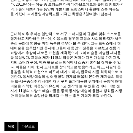
. 2013
-
<
다
년에는 이들 중 크리스틴 다바디
파브르게트와 클레흐 키토가
>
먹과 붓의 대화
라는 동양화 개론서를 프랑스에서 출판해 스승 이응노
.
3
.
를 기렸다
파리동양미술학교를 거쳐간 학생은
천여명이 넘는다
근대화 이후 우리는 일반적으로 서구 모더니즘의 규범에 맞춰 스스로를
,
평가하고 재단하곤 했는데
이응노의 경우엔 프랑스 사회의 타자가 서구
.
중심 문화에 영향을 끼친 독특한 경우라 볼 수 있다
그는 프랑스에서 현
대미술을 습득했지만 동시에 그들에게 동양의 전통을 가르쳤고 전통의
바탕에서 추상의 새로운 표현을 개척했으며 그의 예술을 계승한 제자들
.
11
을 육성했다
프랑스 제자
명의 작품은 저마다 다른 개성을 가지고 있
,
지만 소재와 구성
먹과 붓을 쓰는 방식에서 스승의 흔적을 찾아볼 수 있
.
,
,
다
이들은 서예
한자 모티브를 창의적으로 변용하기도 하고
서필의 운
,
동감을 회화적 표현으로 바꾸어 내기도 하며
한국의 시를 회화적으로 표
.
현한다
동서양 예술의 상호 영향적 관계를 떠올려 본다면 제자들의 작품
-
은 탈
서구중심주의 사례이자 서구 미술과 대등한 위치에서 동양적 현대
.
미술을 개척한 이응노의 유산이라고 생각해 볼 수 있을 것이다
이번 전
11
시가
명의 프랑스 예술가들을 통해 동서양 예술의 융합과 평화를 지향
.
한 이응노의 예술정신을 되새길 수 있는 좋은 기회가 되길 바란다
목록
다운로드