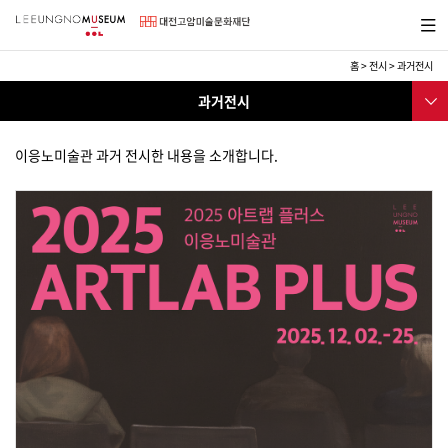
바
메뉴보
로
기
가
기
홈
>
전시
>
과거전시
메
전
서브메
뉴
과거전시
시
뉴
전시
이응노미술관 과거 전시한 내용을 소개합니다.
현재전시
과거전시
전시예정
파리이응노레지던스
아트랩대전