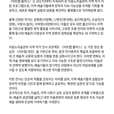
〈아트랩 플러스〉는 2017년부터 지속되어 온 이응노미술관의 지역 작가 지
원 프로그램으로, 지역 예술가들에게 창작의 지속 가능성을 모색할 기회를 제
공하고, 새로운 예술적 실험과 담론을 촉진하는 플랫폼으로 자리매김해 왔다.
올해 선정된 작가는 김명준(서양화), 나현진(한국화), 송인혁(설치), 오승언(서
양화), 이창수(설치), 이하영(서양화)이다. 이들은 모두 대전 출신이거나 지역
을 기반으로 활발한 창작 활동을 이어가며, 고유한 조형 언어와 미학적 시선을
통해 동시대 예술의 다양성과 지역 문화의 정체성을 확장하는 데 기여하고 있
다.
이응노미술관의 지역 작가 전시 프로젝트 〈아트랩 플러스〉는 기존 청년 중
심의 〈아트랩 대전〉을 기반으로 하되, 중견 작가층까지 폭넓게 포괄하며 세
대 간 예술적 교류와 담론의 지평을 한층 심화시키고자 한다. 이러한 변화는 지
역 미술 생태계를 보다 유기적이고 지속 가능한 구조로 발전시키려는 미술관
의 전략적 방향이자, 예술가들이 장기적인 관점에서 자신의 작업세계를 심화
시킬 수 있도록 지원하려는 확고한 의지를 반영한다.
이번 전시는 단순히 작품을 선보이는 자리를 넘어, 지역 예술가들의 실험성과
창의적 비전을 시민과 함께 탐색하고 공유하는 ‘확장된 실천의 장’으로 기능할
것이다.
궁극적으로 작가, 미술관, 지역 사회가 상호 교감과 협력의 관계를 구축함으로
써, 예술의 공감대를 넓히고 대전 미술문화의 새로운 담론 형성과 지속 가능한
예술 생태계 조성에 기여하기를 기대한다.