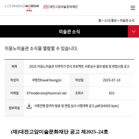
바
메뉴보
로
기
가
기
홈
>
소식/홍보
>
미술관 소식
메
소
서브메
뉴
미술관 소식
식/
뉴
교
미술관소식
육
이응노미술관 소식을 열람할 수 있습니다.
교육프로그램
행사
제목
2025 이응노미술관 지역작가 전시 프로젝트 서류심사 결과 발표 및 면접시험 공고
보도자료
작성자
곽영진KwakYoungjin
작성일
2025-07-10
채용공고
이메일
97moderato@hanmail.net
조회수
833
소식지
서류전형 합격자 발표 및 면접 심사 시행계획 공고.pdf [64065 byte]
이응노미술대회
첨부파일
후원
SNS
(
재
)
대전고암미술문화재단 공고 제
2025
–
24
호