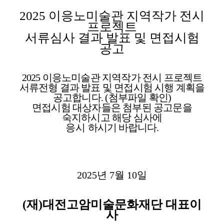
2025
이응노미술관 지역작가 전시
프로젝트
서류심사 결과 발표 및 면접시험
공고
2025
이응노미술관 지역작가 전시 프로젝트
서류전형 결과 발표 및 면접시험 시행 계획을
공고합니다
. (
첨부파일 확인
)
면접시험 대상자들은 첨부된 공고문을
숙지하시고 해당 심사에
응시
하시기 바랍니다
.
2025
년
7
월
10
일
(
재
)
대전고암미술문화재단 대표이
사