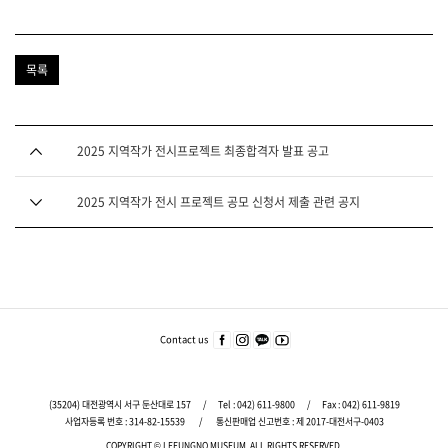
목록
다음글
2025 지역작가 전시프로젝트 최종합격자 발표 공고
이전글
2025 지역작가 전시 프로젝트 공모 신청서 제출 관련 공지
푸
터
주
Contact us
페이
인스
카카
유튜
요
스북
타그
오
브
서
바로
램
바로
바로
가기
바로
가기
가기
비
(35204) 대전광역시 서구 둔산대로 157
/
Tel :
042) 611-9800
/
Fax : 042) 611-9819
가기
스
사업자등록 번호 : 314-82-15539
/
통신판매업 신고번호 : 제 2017-대전서구-0403
바
COPYRIGHT © LEEUNGNO MUSEUM.
ALL RIGHTS RESERVED.