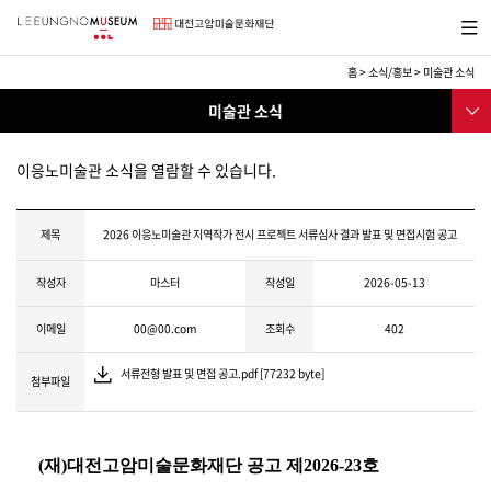
바
메뉴보
로
기
가
기
홈
>
소식/홍보
>
미술관 소식
메
소
서브메
뉴
미술관 소식
식/
뉴
교
미술관소식
육
이응노미술관 소식을 열람할 수 있습니다.
교육프로그램
행사
제목
2026 이응노미술관 지역작가 전시 프로젝트 서류심사 결과 발표 및 면접시험 공고
보도자료
작성자
마스터
작성일
2026-05-13
채용공고
이메일
00@00.com
조회수
402
소식지
서류전형 발표 및 면접 공고.pdf [77232 byte]
이응노미술대회
첨부파일
후원
SNS
(
재
)
대전고암미술문화재단 공고 제
2026-23
호