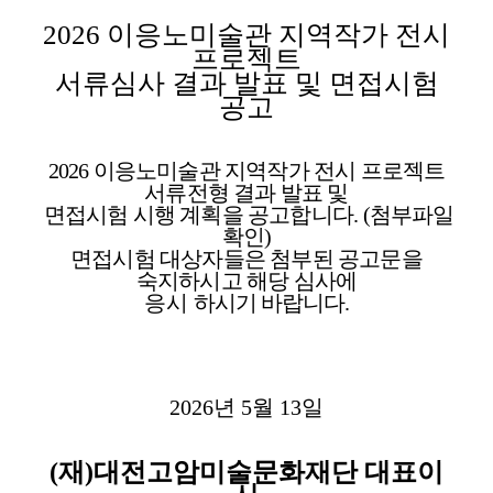
2026
이응노미술관 지역작가 전시
프로젝트
서류심사 결과 발표 및 면접시험
공고
2026
이응노미술관 지역작가 전시 프로젝트
서류전형 결과 발표 및
면접시험 시행 계획을 공고합니다
.
(
첨부파일
확인
)
면접시험 대상자들은 첨부된 공고문을
숙지하시고 해당 심사에
응시
하시기 바랍니다
.
2026
년
5
월
13
일
(
재
)
대전고암미술문화재단 대표이