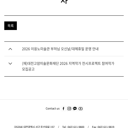
사
목록
다음글
2026 이응노미술관 부처님 오신날/대체휴일 운영 안내
이전글
(재)대전고암미술문화재단 2026 지역작가 전시프로젝트 참여작가
모집공고
푸
터
주
Contact us
페이
인스
카카
유튜
요
스북
타그
오
브
서
바로
램
바로
바로
가기
바로
가기
가기
비
(35204) 대전광역시 서구 둔산대로 157
/
Tel :
042) 611-9800
/
Fax : 042) 611-9819