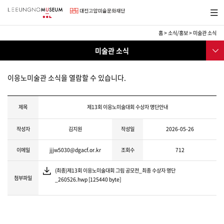
바
메뉴보
로
기
가
기
홈
>
소식/홍보
>
미술관 소식
메
소
서브메
뉴
미술관 소식
식/
뉴
교
미술관소식
육
이응노미술관 소식을 열람할 수 있습니다.
교육프로그램
행사
제목
제13회 이응노미술대회 수상자 명단안내
보도자료
작성자
김지원
작성일
2026-05-26
채용공고
이메일
jjjw5030@dgacf.or.kr
조회수
712
소식지
(최종)제13회 이응노미술대회 그림 공모전_최종 수상자 명단
이응노미술대회
첨부파일
_260526.hwp [125440 byte]
후원
SNS