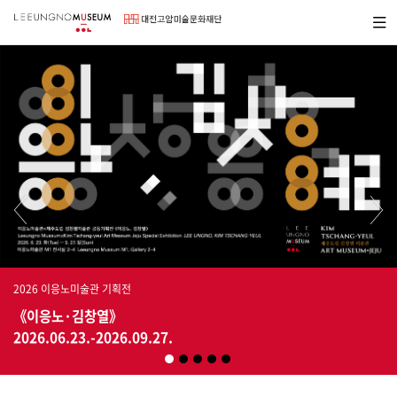
바
메뉴보
로
기
가
현
기
재
메
전
뉴
시
2026 이응노미술관 기획전
《이응노·김창열》
2026.06.23.-2026.09.27.