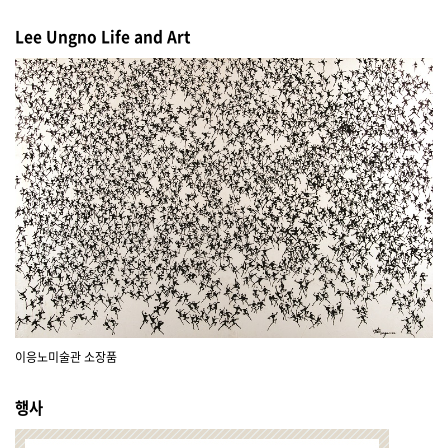
최
Lee Ungno Life and Art
근
소
식
이응노미술관 소장품
행사