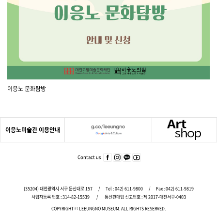
이응노 문화탐방
이응노미술관 이용안내
푸
터
주
Contact us
페이
인스
카카
유튜
요
스북
타그
오
브
서
바로
램
바로
바로
가기
바로
가기
가기
비
(35204) 대전광역시 서구 둔산대로 157
/
Tel :
042) 611-9800
/
Fax : 042) 611-9819
가기
스
사업자등록 번호 : 314-82-15539
/
통신판매업 신고번호 : 제 2017-대전서구-0403
바
COPYRIGHT © LEEUNGNO MUSEUM.
ALL RIGHTS RESERVED.
로