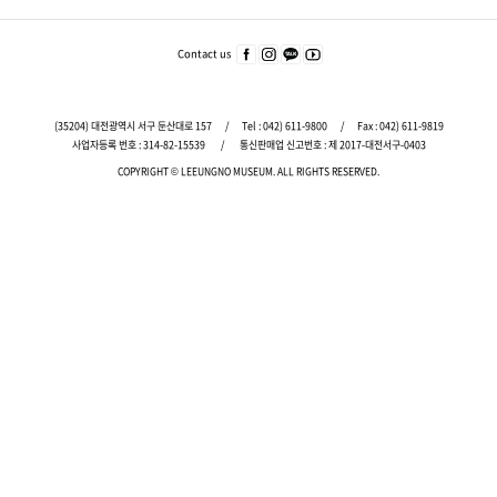
푸
터
주
Contact us
페이
인스
카카
유튜
요
스북
타그
오
브
서
바로
램
바로
바로
가기
바로
가기
가기
비
(35204) 대전광역시 서구 둔산대로 157
/
Tel :
042) 611-9800
/
Fax : 042) 611-9819
가기
스
사업자등록 번호 : 314-82-15539
/
통신판매업 신고번호 : 제 2017-대전서구-0403
바
COPYRIGHT © LEEUNGNO MUSEUM.
ALL RIGHTS RESERVED.
로
가
기