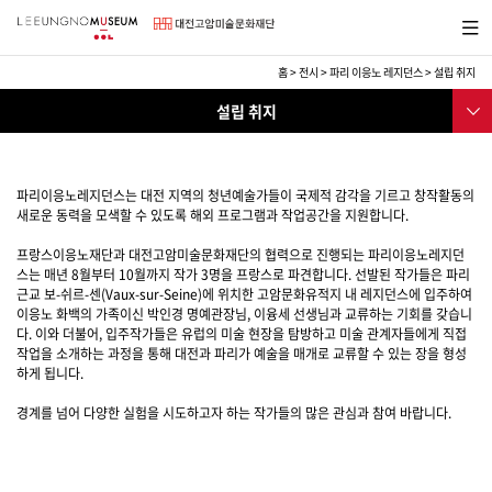
바
메뉴보
로
기
가
기
홈
>
전시
>
파리 이응노 레지던스
>
설립 취지
메
전
서브메
뉴
설립 취지
시
뉴
전시
파리이응노레지던스
파리이응노레지던스는 대전 지역의 청년예술가들이 국제적 감각을 기르고 창작활동의
새로운 동력을 모색할 수 있도록 해외 프로그램과 작업공간을 지원합니다.
설립 취지
프랑스이응노재단과 대전고암미술문화재단의 협력으로 진행되는 파리이응노레지던
스는 매년 8월부터 10월까지 작가 3명을 프랑스로 파견합니다. 선발된 작가들은 파리
시설 소개
근교 보-쉬르-센(Vaux-sur-Seine)에 위치한 고암문화유적지 내 레지던스에 입주하여
이응노 화백의 가족이신 박인경 명예관장님, 이융세 선생님과 교류하는 기회를 갖습니
일정
다. 이와 더불어, 입주작가들은 유럽의 미술 현장을 탐방하고 미술 관계자들에게 직접
작업을 소개하는 과정을 통해 대전과 파리가 예술을 매개로 교류할 수 있는 장을 형성
찾아오시는 길
하게 됩니다.
참여작가
경계를 넘어 다양한 실험을 시도하고자 하는 작가들의 많은 관심과 참여 바랍니다.
아트랩대전