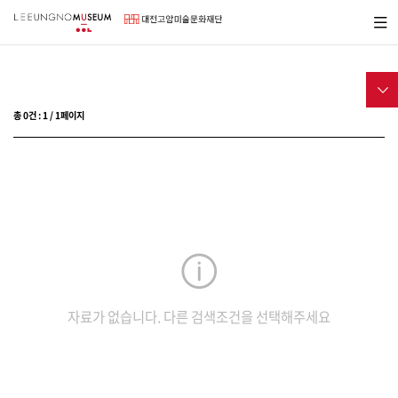
바
메뉴보
로
기
가
기
메
전
서브메
뉴
시
뉴
총
0
건 :
1
/
1
페이지
전시
현재전시
과거전시
전시예정
파리이응노레지던스
아트랩대전
자료가 없습니다. 다른 검색조건을 선택해주세요