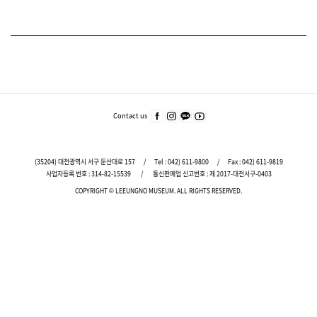
푸
터
주
Contact us
페이
인스
카카
유튜
요
스북
타그
오
브
서
바로
램
바로
바로
가기
바로
가기
가기
비
(35204) 대전광역시 서구 둔산대로 157
/
Tel :
042) 611-9800
/
Fax : 042) 611-9819
가기
스
사업자등록 번호 : 314-82-15539
/
통신판매업 신고번호 : 제 2017-대전서구-0403
바
COPYRIGHT © LEEUNGNO MUSEUM.
ALL RIGHTS RESERVED.
로
가
기