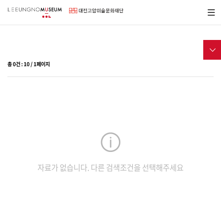
바
메뉴보
로
기
가
기
메
서브메
뉴
뉴
총
0
건 :
10
/
1
페이지
자료가 없습니다. 다른 검색조건을 선택해주세요