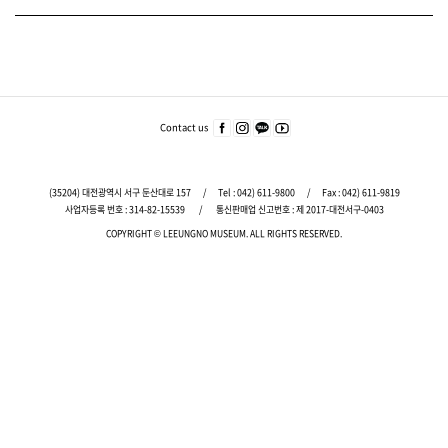
푸
터
주
Contact us
페이
인스
카카
유튜
요
스북
타그
오
브
서
바로
램
바로
바로
가기
바로
가기
가기
비
(35204) 대전광역시 서구 둔산대로 157
/
Tel :
042) 611-9800
/
Fax : 042) 611-9819
가기
스
사업자등록 번호 : 314-82-15539
/
통신판매업 신고번호 : 제 2017-대전서구-0403
바
COPYRIGHT © LEEUNGNO MUSEUM.
ALL RIGHTS RESERVED.
로
가
기