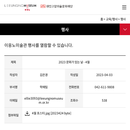
바
메뉴보
로
기
가
기
홈
>
교육/행사
>
행사
메
소
서브메
뉴
행사
식/
뉴
교
미술관소식
육
이응노미술관 행사를 열람할 수 있습니다.
교육프로그램
행사
제목
2023 문화가 있는 날 - 4월
보도자료
작성자
김은경
작성일
2023-04-03
채용공고
부서명
학예팀
전화번호
042-611-9808
소식지
ellie3093@leeungnomuseu
이응노미술대회
이메일
조회수
538
m.or.kr
후원
4월 포스터.jpg [2023424 byte]
첨부파일
SNS