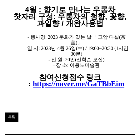
4월 : 향기로 만나는 우롱차
찻자리 구성: 우롱차의 청향, 꽃향,
과일향 / 개완사용법
-
행사명
: 2023
문화가 있는 날
「
고암 다실
(
茶
室
)
」
-
일 시
: 2023
년 4
월 26일(수) / 19:00~20:30 (1시간
30분)
-
인 원
: 20
인
(
선착순 모집
)
-
장 소
:
이응노미술관
참여신청접수 링크
:
https://naver.me/GaTBbEim
목록