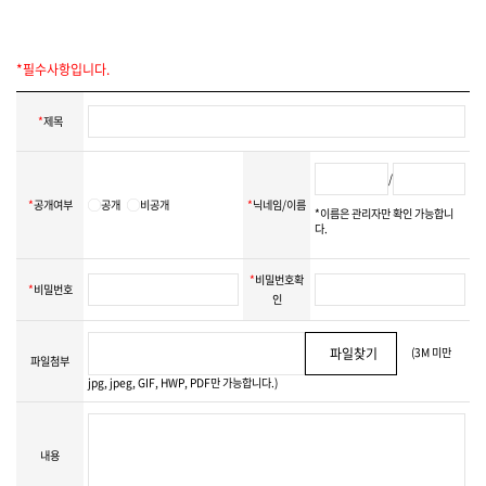
을 수 있습니다.
3. 개인정보의 보유 및 이용기간(공공기록물 관리에 관한 법률 시행령 제26조)
*필수사항입니다.
고객의 소리는 원칙적으로 개인정보 보존기간이 경과하거나, 처리목적이 달성
된 경우에는 지체 없이 개인정보를 파기합니다.
다만, 다른 법령에 따라 보존하여야 하는 경우에는 그러하지 않을 수 있습니다.
*
제목
/
*
공개여부
공개
비공개
*
닉네임/이름
*이름은 관리자만 확인 가능합니
다.
*
비밀번호확
*
비밀번호
인
(3M 미만
파일찾기
파일첨부
jpg, jpeg, GIF, HWP, PDF만 가능합니다.)
내용