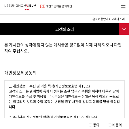
바
메뉴보
로
기
가
기
홈
>
이용안내
>
고객의 소리
메
이
서브메
뉴
고객의소리
용
뉴
안
관람안내
내
본 게시판의 성격에 맞지 않는 게시글은 경고없이 삭제 처리 되오니 확인
오시는길
하여 주십시오.
아트숍
카페테리아
개인정보제공동의
멤버십안내
1. 개인정보의 수집 및 이용 목적(개인정보보호법 제15조)
이용약관
고객의 소리는 관계법령 등에서 정하는 소관 업무의 수행을 위하여 다음과 같이
개인정보를 수집 및 이용합니다. 수집된 개인정보는 정해진 목적 이외의 용도로
개인정보취급방침
는 이용되지 않으며 수집 목적이 변경될 경우 사전에 알리고 동의를 받을 예정입
니다.
고객의소리
2. 수집하는 개인정보의 항목(개인정보보호법 제15조, 제16조)
가. 필수항목 : 이름, 비밀번호, 닉네임
동의
비동의
※ 부정한 방법으로 타인명의 사용 시, 주민등록법 제37조(벌칙)에 의해 처벌 받