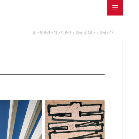
메뉴보
메뉴닫
글
다
MEMBERSHIP
ENGLISH
FRANÇAIS
기
기
로
국
벌
어
메
사
뉴
이
이응노연구소
소장품
소식/교육
홈
>
미술관소개
>
미술관 건축물 및 MI
>
건축물소개
트
바
로
아카이브
소장품소개
미술관소식
가
연구출판
소장품역사
교육프로그램
기
학술심포지엄
행사
보도자료
채용공고
소식지
이응노미술대회
후원
SNS