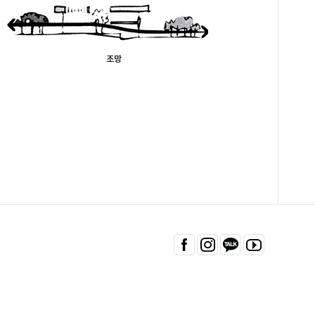
페이
인스
카카
유튜
스북
타그
오 바
브 바
바로
램 바
로가
로가
가기
로가
기
기
기