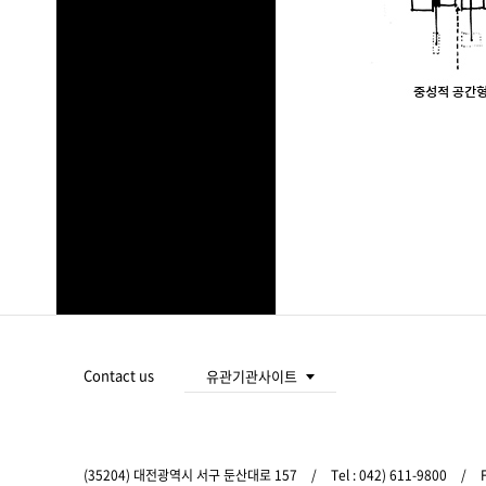
푸
터
주
Contact us
유관기관사이트
요
대전광역시청
서
비
스
(35204) 대전광역시 서구 둔산대로 157
/
Tel :
042) 611-9800
/
F