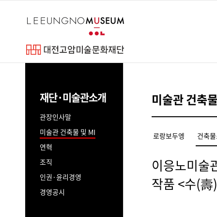
바
로
가
기
메
이응노
뉴
고암연보
재단·미술관소개
미술관 건축물 
예술세계
파리동양미술
관장인사말
미술관 건축물 및 MI
로랑보두엥
건축물
연혁
이응노미술관
조직
인권·윤리경영
작품 <수(壽)
경영공시