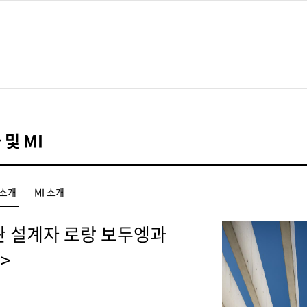
재단·미술관소개
전시
디지털미술관
관장인사말
현재전시
디지털미술관
및 MI
미술관 건축물 및 MI
과거전시
학교
연혁
전시예정
조직
파리이응노레지던스
소개
MI 소개
인권·윤리경영
아트랩대전
경영공시
 설계자 로랑 보두엥과
>