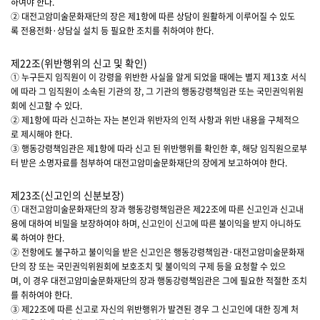
하여야 한다.
② 대전고암미술문화재단의 장은 제1항에 따른 상담이 원활하게 이루어질 수 있도
록 전용전화·상담실 설치 등 필요한 조치를 취하여야 한다.
제22조(위반행위의 신고 및 확인)
① 누구든지 임직원이 이 강령을 위반한 사실을 알게 되었을 때에는 별지 제13호 서식
에 따라 그 임직원이 소속된 기관의 장, 그 기관의 행동강령책임관 또는 국민권익위원
회에 신고할 수 있다.
② 제1항에 따라 신고하는 자는 본인과 위반자의 인적 사항과 위반 내용을 구체적으
로 제시해야 한다.
③ 행동강령책임관은 제1항에 따라 신고 된 위반행위를 확인한 후, 해당 임직원으로부
터 받은 소명자료를 첨부하여 대전고암미술문화재단의 장에게 보고하여야 한다.
제23조(신고인의 신분보장)
① 대전고암미술문화재단의 장과 행동강령책임관은 제22조에 따른 신고인과 신고내
용에 대하여 비밀을 보장하여야 하며, 신고인이 신고에 따른 불이익을 받지 아니하도
록 하여야 한다.
② 전항에도 불구하고 불이익을 받은 신고인은 행동강령책임관·대전고암미술문화재
단의 장 또는 국민권익위원회에 보호조치 및 불이익의 구제 등을 요청할 수 있으
며, 이 경우 대전고암미술문화재단의 장과 행동강령책임관은 그에 필요한 적절한 조치
를 취하여야 한다.
③ 제22조에 따른 신고로 자신의 위반행위가 발견된 경우 그 신고인에 대한 징계 처