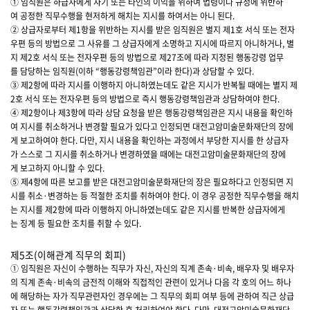
① 임직원은 하급자에게 자기 또는 타인의 이익을 위하여 법령이나 규정에 위반하
여 공정한 직무수행을 현저하게 해치는 지시를 하여서는 아니 된다.
② 상급자로부터 제1항을 위반하는 지시를 받은 임직원은 별지 제1호 서식 또는 전자
우편 등의 방법으로 그 사유를 그 상급자에게 소명하고 지시에 따르지 아니하거나, 별
지 제2호 서식 또는 전자우편 등의 방법으로 제27조에 따라 지정된 행동강령 업무
를 담당하는 임직원(이하 “행동강령책임관”이라 한다)과 상담할 수 있다.
③ 제2항에 따라 지시를 이행하지 아니하였는데도 같은 지시가 반복될 때에는 별지 제
2호 서식 또는 전자우편 등의 방법으로 즉시 행동강령책임관과 상담하여야 한다.
④ 제2항이나 제3항에 따라 상담 요청을 받은 행동강령책임관은 지시 내용을 확인하
여 지시를 취소하거나 변경할 필요가 있다고 인정되면 대전고암미술문화재단의 장에
게 보고하여야 한다. 다만, 지시 내용을 확인하는 과정에서 부당한 지시를 한 상급자
가 스스로 그 지시를 취소하거나 변경하였을 때에는 대전고암미술문화재단의 장에
게 보고하지 아니할 수 있다.
⑤ 제4항에 따른 보고를 받은 대전고암미술문화재단의 장은 필요하다고 인정되면 지
시를 취소·변경하는 등 적절한 조치를 취하여야 한다. 이 경우 공정한 직무수행을 해치
는 지시를 제2항에 따라 이행하지 아니하였는데도 같은 지시를 반복한 상급자에게
는 징계 등 필요한 조치를 취할 수 있다.
제5조(이해관계 직무의 회피)
① 임직원은 자신이 수행하는 직무가 자신, 자신의 직계 존속·비속, 배우자 및 배우자
의 직계 존속·비속의 금전적 이해와 직접적인 관련이 있거나 다음 각 호의 어느 하나
에 해당하는 자가 직무관련자인 경우에는 그 직무의 회피 여부 등에 관하여 직근 상급