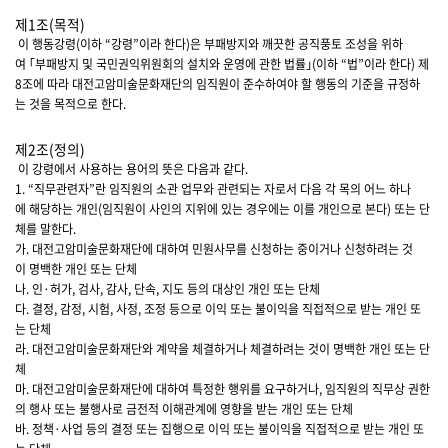
제1조(목적)
이 행동강령(이하 “강령”이라 한다)은 부패방지와 깨끗한 공직풍토 조성을 위하
여 ｢부패방지 및 국민권익위원회의 설치와 운영에 관한 법률｣(이하 “법”이라 한다) 제
8조에 따라 대전고암미술문화재단의 임직원이 준수하여야 할 행동의 기준을 규정하
는 것을 목적으로 한다.
제2조(정의)
이 강령에서 사용하는 용어의 뜻은 다음과 같다.
1. “직무관련자”란 임직원의 소관 업무와 관련되는 자로서 다음 각 목의 어느 하나
에 해당하는 개인(임직원이 사인의 지위에 있는 경우에는 이를 개인으로 본다) 또는 단
체를 말한다.
가. 대전고암미술문화재단에 대하여 민원사무를 신청하는 중이거나 신청하려는 것
이 명백한 개인 또는 단체
나. 인·허가, 검사, 감사, 단속, 지도 등의 대상인 개인 또는 단체
다. 결정, 감정, 시험, 사정, 조정 등으로 이익 또는 불이익을 직접적으로 받는 개인 또
는 단체
라. 대전고암미술문화재단와 계약을 체결하거나 체결하려는 것이 명백한 개인 또는 단
체
마. 대전고암미술문화재단에 대하여 특정한 행위를 요구하거나, 임직원의 직무상 권한
의 행사 또는 불행사로 금전적 이해관계에 영향을 받는 개인 또는 단체
바. 정책·사업 등의 결정 또는 집행으로 이익 또는 불이익을 직접적으로 받는 개인 또