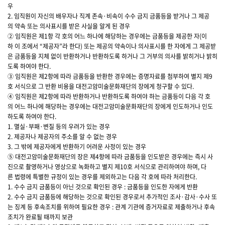
우
2. 임직원이 자신의 배우자나 직계 존속·비속이 수수 금지 금품등을 받거나 그 제공
의 약속 또는 의사표시를 받은 사실을 알게 된 경우
② 임직원은 제1항 각 호의 어느 하나에 해당하는 경우에는 금품등을 제공한 자(이
하 이 조에서 “제공자”라 한다) 또는 제공의 약속이나 의사표시를 한 자에게 그 제공받
은 금품등을 지체 없이 반환하거나 반환하도록 하거나 그 거부의 의사를 밝히거나 밝히
도록 하여야 한다.
③ 임직원은 제2항에 따라 금품등을 반환한 경우에는 증명자료를 첨부하여 별지 제9
호 서식으로 그 반환 비용을 대전고암미술문화재단의 장에게 청구할 수 있다.
④ 임직원은 제2항에 따라 반환하거나 반환하도록 하여야 하는 금품등이 다음 각 호
의 어느 하나에 해당하는 경우에는 대전고암미술문화재단의 장에게 인도하거나 인도
하도록 하여야 한다.
1. 멸실·부패·변질 등의 우려가 있는 경우
2. 제공자나 제공자의 주소를 알 수 없는 경우
3. 그 밖에 제공자에게 반환하기 어려운 사정이 있는 경우
⑤ 대전고암미술문화재단의 장은 제4항에 따라 금품등을 인도받은 경우에는 즉시 사
진으로 촬영하거나 영상으로 녹화하고 별지 제10호 서식으로 관리하여야 하며, 다
른 법령에 특별한 규정이 있는 경우를 제외하고는 다음 각 호에 따라 처리한다.
1. 수수 금지 금품등이 아닌 것으로 확인된 경우 : 금품등을 인도한 자에게 반환
2. 수수 금지 금품등에 해당하는 것으로 확인된 경우로서 추가적인 조사·감사·수사 또
는 징계 등 후속조치를 위하여 필요한 경우 : 관계 기관에 증거자료로 제출하거나 후속
조치가 완료될 때까지 보관