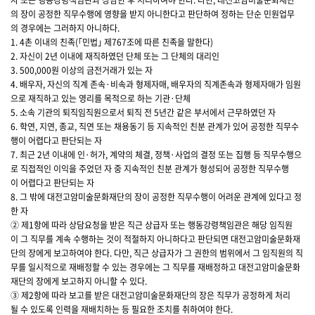
자 또는 행동강령책임관과 상담한 후 처리하여야 한다. 다만, 대전고암미술문화재단
의 장이 공정한 직무수행에 영향을 받지 아니한다고 판단하여 정하는 단순 민원업무
의 경우에는 그러하지 아니하다.
1. 4촌 이내의 친족(｢민법｣ 제767조에 따른 친족을 말한다)
2. 자신이 2년 이내에 재직하였던 단체 또는 그 단체의 대리인
3. 500,000원 이상의 금전거래가 있는 자
4. 배우자, 자신의 직계 존속·비속과 형제자매, 배우자의 직계존속과 형제자매가 임원
으로 재직하고 있는 영리를 목적으로 하는 기관·단체
5. 소속 기관의 퇴직임직원으로서 퇴직 전 5년간 같은 부서에서 근무하였던 자
6. 학연, 지연, 종교, 직연 또는 채용동기 등 지속적인 친분 관계가 있어 공정한 직무수
행이 어렵다고 판단되는 자
7. 최근 2년 이내에 인·허가, 계약의 체결, 정책·사업의 결정 또는 집행 등 직무수행으
로 직접적인 이익을 주었던 자 중 지속적인 친분 관계가 형성되어 공정한 직무수행
이 어렵다고 판단되는 자
8. 그 밖에 대전고암미술문화재단의 장이 공정한 직무수행이 어려운 관계에 있다고 정
한 자
② 제1항에 따라 상담요청을 받은 직근 상급자 또는 행동강령책임관은 해당 임직원
이 그 직무를 계속 수행하는 것이 적절하지 아니하다고 판단되면 대전고암미술문화재
단의 장에게 보고하여야 한다. 다만, 직근 상급자가 그 권한의 범위에서 그 임직원의 직
무를 일시적으로 재배정할 수 있는 경우에는 그 직무를 재배정하고 대전고암미술문화
재단의 장에게 보고하지 아니할 수 있다.
③ 제2항에 따라 보고를 받은 대전고암미술문화재단의 장은 직무가 공정하게 처리
될 수 있도록 인력을 재배치하는 등 필요한 조치를 취하여야 한다.