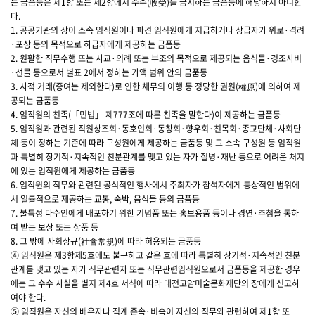
는 금품등은 제1항 또는 제2항에서 수수(收受)를 금지하는 금품등에 해당하지 아니한
다.
1. 공공기관의 장이 소속 임직원이나 파견 임직원에게 지급하거나 상급자가 위로·격려
·포상 등의 목적으로 하급자에게 제공하는 금품등
2. 원활한 직무수행 또는 사교·의례 또는 부조의 목적으로 제공되는 음식물·경조사비
·선물 등으로서 별표 2에서 정하는 가액 범위 안의 금품등
3. 사적 거래(증여는 제외한다)로 인한 채무의 이행 등 정당한 권원(權原)에 의하여 제
공되는 금품등
4. 임직원의 친족(「민법」 제777조에 따른 친족을 말한다)이 제공하는 금품등
5. 임직원과 관련된 직원상조회·동호인회·동창회·향우회·친목회·종교단체·사회단
체 등이 정하는 기준에 따라 구성원에게 제공하는 금품등 및 그 소속 구성원 등 임직원
과 특별히 장기적·지속적인 친분관계를 맺고 있는 자가 질병·재난 등으로 어려운 처지
에 있는 임직원에게 제공하는 금품등
6. 임직원의 직무와 관련된 공식적인 행사에서 주최자가 참석자에게 통상적인 범위에
서 일률적으로 제공하는 교통, 숙박, 음식물 등의 금품등
7. 불특정 다수인에게 배포하기 위한 기념품 또는 홍보용품 등이나 경연·추첨을 통하
여 받는 보상 또는 상품 등
8. 그 밖에 사회상규(社會常規)에 따라 허용되는 금품등
④ 임직원은 제3항제5호에도 불구하고 같은 호에 따라 특별히 장기적·지속적인 친분
관계를 맺고 있는 자가 직무관련자 또는 직무관련임직원으로서 금품등을 제공한 경우
에는 그 수수 사실을 별지 제4호 서식에 따라 대전고암미술문화재단의 장에게 신고하
여야 한다.
⑤ 임직원은 자신의 배우자나 직계 존속·비속이 자신의 직무와 관련하여 제1항 또