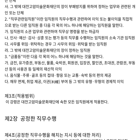
는 단체
사. 그 밖에 대전고암미술문화재단의 장이 부패방지를 위하여 정하는 업무와 관련된 개
인 또는 단체
2. “직무관련임직원”이란 임직원의 직무수행과 관련하여 이익 또는 불이익을 직접적
으로 받는 다른 임직원 중 다음 각 목의 어느 하나에 해당하는 임직원을 말한다.
가. 임직원의 소관 업무와 관련하여 직무상 명령을 받는 하급자
나. 인사·예산·감사·상훈 또는 평가 등의 직무를 수행하는 임직원의 소속 기관 임직원
다. 사무를 위임·위탁하는 경우 그 사무의 위임·위탁을 받는 임직원
라. 그 밖에 대전고암미술문화재단의 장이 정하는 임직원
3. “금품등”이란 다음 각 목의 어느 하나에 해당하는 것을 말한다.
가. 금전, 유가증권, 부동산, 물품, 숙박권, 회원권, 입장권, 할인권, 초대권, 관람권, 부동
산 등의 사용권 등 일체의 재산적 이익
나. 음식물·주류·골프 등의 접대·향응 또는 교통·숙박 등의 편의 제공
다. 채무 면제, 취업 제공, 이권(利權) 부여 등 그 밖의 유형·무형의 경제적 이익
제3조(적용범위)
이 강령은 대전고암미술문화재단에 속한 모든 임직원에게 적용한다.
제2장 공정한 직무수행
제4조(공정한 직무수행을 해치는 지시 등에 대한 처리)