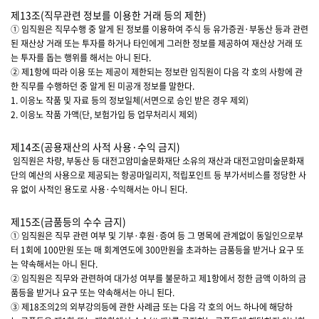
제13조(직무관련 정보를 이용한 거래 등의 제한)
① 임직원은 직무수행 중 알게 된 정보를 이용하여 주식 등 유가증권·부동산 등과 관련
된 재산상 거래 또는 투자를 하거나 타인에게 그러한 정보를 제공하여 재산상 거래 또
는 투자를 돕는 행위를 해서는 아니 된다.
② 제1항에 따라 이용 또는 제공이 제한되는 정보란 임직원이 다음 각 호의 사항에 관
한 직무를 수행하던 중 알게 된 미공개 정보를 말한다.
1. 이응노 작품 및 자료 등의 정보일체(서면으로 승인 받은 경우 제외)
2. 이응노 작품 가액(단, 보험가입 등 업무처리시 제외)
제14조(공용재산의 사적 사용·수익 금지)
임직원은 차량, 부동산 등 대전고암미술문화재단 소유의 재산과 대전고암미술문화재
단의 예산의 사용으로 제공되는 항공마일리지, 적립포인트 등 부가서비스를 정당한 사
유 없이 사적인 용도로 사용·수익해서는 아니 된다.
제15조(금품등의 수수 금지)
① 임직원은 직무 관련 여부 및 기부·후원·증여 등 그 명목에 관계없이 동일인으로부
터 1회에 100만원 또는 매 회계연도에 300만원을 초과하는 금품등을 받거나 요구 또
는 약속해서는 아니 된다.
② 임직원은 직무와 관련하여 대가성 여부를 불문하고 제1항에서 정한 금액 이하의 금
품등을 받거나 요구 또는 약속해서는 아니 된다.
③ 제18조의2의 외부강의등에 관한 사례금 또는 다음 각 호의 어느 하나에 해당하