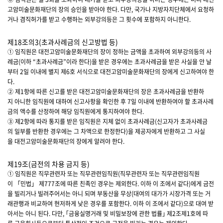
고암미술문화재단의 장의 승인을 받아야 한다. 다만, 국가나 지방자치단체에서 요청하
거나 겸직허가를 받고 수행하는 외부강의등은 그 횟수에 포함하지 아니한다.
제18조의3(초과사례금의 신고방법 등)
① 임직원은 대전고암미술문화재단의 장이 정하는 금액을 초과하여 외부강의등의 사
례금(이하 “초과사례금”이라 한다)을 받은 경우에는 초과사례금을 받은 사실을 안 날
부터 2일 이내에 별지 제6호 서식으로 대전고암미술문화재단의 장에게 신고하여야 한
다.
② 제1항에 따른 신고를 받은 대전고암미술문화재단의 장은 초과사례금을 반환하
지 아니한 임직원에 대하여 신고사항을 확인한 후 7일 이내에 반환하여야 할 초과사례
금의 액수를 산정하여 해당 임직원에게 통지하여야 한다.
③ 제2항에 따라 통지를 받은 임직원은 지체 없이 초과사례금(신고자가 초과사례금
의 일부를 반환한 경우에는 그 차액으로 한정한다)을 제공자에게 반환하고 그 사실
을 대전고암미술문화재단의 장에게 알려야 한다.
제19조(금전의 차용 금지 등)
① 임직원은 직무관련자 또는 직무관련임직원(직무관련자 또는 직무관련임직원
이 「민법」 제777조에 따른 친족인 경우는 제외한다. 이하 이 조에서 같다)에게 금전
을 빌리거나 빌려주어서는 아니 되며 부동산을 무상(대여의 대가가 시장가격 또는 거
래관행과 비교하여 현저하게 낮은 경우를 포함한다. 이하 이 조에서 같다)으로 대여 받
아서는 아니 된다. 다만, ｢금융실명거래 및 비밀보장에 관한 법률｣ 제2조제1호에 따