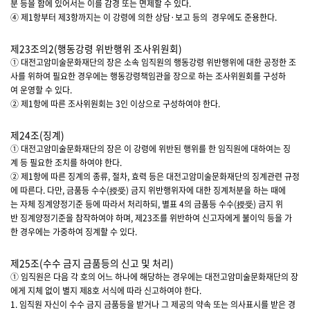
분 등을 함에 있어서는 이를 감경 또는 면제할 수 있다.
④ 제1항부터 제3항까지는 이 강령에 의한 상담·보고 등의 경우에도 준용한다.
제23조의2(행동강령 위반행위 조사위원회)
① 대전고암미술문화재단의 장은 소속 임직원의 행동강령 위반행위에 대한 공정한 조
사를 위하여 필요한 경우에는 행동강령책임관을 장으로 하는 조사위원회를 구성하
여 운영할 수 있다.
② 제1항에 따른 조사위원회는 3인 이상으로 구성하여야 한다.
제24조(징계)
① 대전고암미술문화재단의 장은 이 강령에 위반된 행위를 한 임직원에 대하여는 징
계 등 필요한 조치를 하여야 한다.
② 제1항에 따른 징계의 종류, 절차, 효력 등은 대전고암미술문화재단의 징계관련 규정
에 따른다. 다만, 금품등 수수(授受) 금지 위반행위자에 대한 징계처분을 하는 때에
는 자체 징계양정기준 등에 따라서 처리하되, 별표 4의 금품등 수수(授受) 금지 위
반 징계양정기준을 참작하여야 하며, 제23조를 위반하여 신고자에게 불이익 등을 가
한 경우에는 가중하여 징계할 수 있다.
제25조(수수 금지 금품등의 신고 및 처리)
① 임직원은 다음 각 호의 어느 하나에 해당하는 경우에는 대전고암미술문화재단의 장
에게 지체 없이 별지 제8호 서식에 따라 신고하여야 한다.
1. 임직원 자신이 수수 금지 금품등을 받거나 그 제공의 약속 또는 의사표시를 받은 경