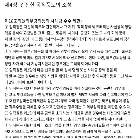
제4장 건전한 공직풍토의 조성
제18조의2(외부강의등의 사례금 수수 제한)
① 임직원은 자신의 직무와 관련되거나 그 지위·직책 등에서 유래되는 사실상의 영향
력을 통하여 요청받은 교육·홍보·토론회·세미나·공청회 또는 그 밖의 회의 등에
서 한 강의·강연·기고 등(이하 “외부강의등”이라 한다)의 대가로서 별표 3에서 정하
는 금액을 초과하는 사례금을 받아서는 아니 된다.
② 임직원은 외부강의등을 할 때에는 외부강의등의 요청 명세 등을 대전고암미술문화
재단의 장에게 미리 별지 제5호 서식에 따라 신고하여야 한다. 다만, 외부강의등을 요
청한 자가 국가나 지방자치단체인 경우에는 그러하지 아니하다.
③ 임직원은 제2항에 따른 신고를 할 때 상세 명세 또는 사례금 총액 등을 미
리 알 수 없는 경우에는 해당 사항을 제외한 사항을 신고한 후 외부강의등을 마친 날부
터 2일 이내에 보완하여야 한다.
④ 임직원은 제2항 본문에 따라 외부강의등을 미리 신고하는 것이 곤란한 경우에
는 그 외부강의등을 마친 날부터 2일 이내에 별지 제5호 서식에 따라 신고하여야 한다.
⑤ 대전고암미술문화재단의 장은 제2항에 따라 임직원이 신고한 외부강의등이 공정
한 직무수행을 저해할 수 있다고 판단하는 경우에는 그 외부강의등을 제한할 수 있다.
⑥ 임직원은 제1항에 따른 금액을 초과하는 사례금을 받은 경우에는 대전고암미술문
화재단의 장에게 신고하고, 제공자에게 그 초과금액을 지체 없이 반환하여야 한다.
⑦ 임직원은 제6항에 따라 초과금액을 반환한 경우에는 증명자료를 첨부하여 별지 제
9호 서식으로 그 반환 비용을 대전고암미술문화재단의 장에게 청구할 수 있다.
⑧ 임직원은 월 3회를 초과하여 대가를 받고 외부강의등을 하려는 경우에는 미리 대전