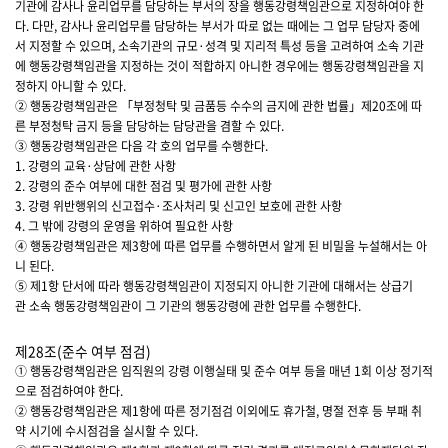
기관에 감사나 윤리업무를 담당하는 부서의 장을 행동강령책임관으로 지정하여야 한
다. 다만, 감사나 윤리업무를 담당하는 부서가 따로 없는 때에는 그 업무 담당자 중에
서 지정할 수 있으며, 소속기관의 규모·성격 및 지리적 특성 등을 고려하여 소속 기관
에 행동강령책임관을 지정하는 것이 적합하지 아니한 경우에는 행동강령책임관을 지
정하지 아니할 수 있다.
② 행동강령책임관은 「부정청탁 및 금품등 수수의 금지에 관한 법률」제20조에 따
른 부정청탁 금지 등을 담당하는 담당관을 겸할 수 있다.
③ 행동강령책임관은 다음 각 호의 업무를 수행한다.
1. 강령의 교육·상담에 관한 사항
2. 강령의 준수 여부에 대한 점검 및 평가에 관한 사항
3. 강령 위반행위의 신고접수·조사처리 및 신고인 보호에 관한 사항
4. 그 밖에 강령의 운영을 위하여 필요한 사항
④ 행동강령책임관은 제3항에 따른 업무를 수행하면서 알게 된 비밀을 누설해서는 아
니 된다.
⑤ 제1항 단서에 따라 행동강령책임관이 지정되지 아니한 기관에 대해서는 상급기
관 소속 행동강령책임관이 그 기관의 행동강령에 관한 업무를 수행한다.
제28조(준수 여부 점검)
① 행동강령책임관은 임직원의 강령 이행실태 및 준수 여부 등을 매년 1회 이상 정기적
으로 점검하여야 한다.
② 행동강령책임관은 제1항에 따른 정기점검 이외에도 휴가철, 명절 전후 등 부패 취
약 시기에 수시점검을 실시할 수 있다.