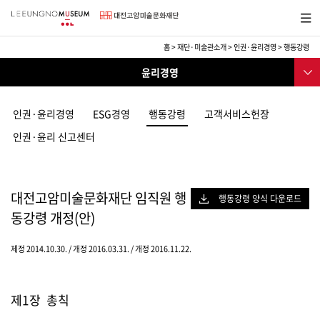
바
메뉴보
로
기
가
기
홈
>
재단·미술관소개
>
인권·윤리경영
>
행동강령
메
재
서브메
뉴
윤리경영
단
뉴
·
관장인사말
미
술
인권·윤리경영
ESG경영
행동강령
고객서비스헌장
미술관 건축물 및 MI
관
인권·윤리 신고센터
소
연혁
개
조직
대전고암미술문화재단 임직원 행
인권·윤리경영
행동강령 양식 다운로드
동강령 개정(안)
경영공시
제정 2014.10.30. / 개정 2016.03.31. / 개정 2016.11.22.
제1장 총칙