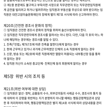
른 금융회사등으로부터 통상적인 조건으로 금전을 빌리는 경우는 제외한다.
② 제1항 본문에도 불구하고 부득이한 사정으로 직무관련자 또는 직무관련임직원에
게 금전을 빌리려고 하거나 빌려주려는 임직원과 부동산을 무상으로 대여 받으려는 임
직원은 대전고암미술문화재단의 장에게 별지 제7호 서식에 따라 신고하여야 한다.
제20조(건전한 경조사 문화의 정착)
① 임직원은 건전한 경조사 문화의 정착을 위하여 솔선수범하여야 한다.
② 임직원은 직무관련자에게 경조사를 알려서는 아니 된다. 다만, 다음 각 호의 어느 하
나에 해당하는 경우에는 경조사를 알릴 수 있다.
1. 친족(｢민법｣ 제767조에 따른 친족을 말한다)에게 알리는 경우
2. 현재 근무하고 있거나 과거에 근무하였던 단체의 소속 직원에게 알리는 경우
3. 신문, 방송 또는 제2호에 따른 직원에게만 열람이 허용되는 내부통신망 등을 통하
여 알리는 경우
4. 임직원 자신이 소속된 종교단체·친목단체 등의 회원에게 알리는 경우
제5장 위반 시의 조치 등
제21조(위반 여부에 대한 상담)
① 임직원은 알선·청탁, 금품등의 수수, 외부강의등의 사례금 수수, 경조사의 통지 등
에 대하여 이 강령을 위반하는 지가 분명하지 아니할 때에는 행동강령책임관과 상담
한 후 처리하여야 하며, 행동강령책임관은 별지 제14호 서식에 따라 상담내용을 관리