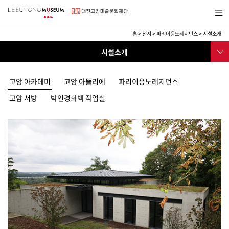
바
메뉴보
로
기
가
기
홈
>
전시
>
파리이응노레지던스
>
시설소개
메
전
서브메
뉴
시설소개
시
뉴
전시
고암 아카데미
고암 아뜰리에
파리이응노레지던스
파리이응노레지던스
고암 서방
박인경화백 작업실
설립 취지
시설 소개
일정
찾아오시는 길
참여작가
아트랩대전