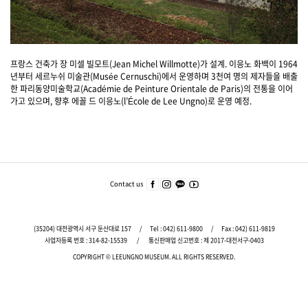
프랑스 건축가 장 미셀 빌모트(Jean Michel Willmotte)가 설계. 이응노 화백이 1964
년부터 세르누쉬 미술관(Musée Cernuschi)에서 운영하며 3천여 명의 제자들을 배출
한 파리동양미술학교(Académie de Peinture Orientale de Paris)의 전통을 이어
가고 있으며, 향후 에꼴 드 이응노(l’École de Lee Ungno)로 운영 예정.
푸
터
주
Contact us
페이
인스
카카
유튜
요
스북
타그
오
브
서
바로
램
바로
바로
가기
바로
가기
가기
비
(35204) 대전광역시 서구 둔산대로 157
/
Tel :
042) 611-9800
/
Fax : 042) 611-9819
가기
스
사업자등록 번호 : 314-82-15539
/
통신판매업 신고번호 : 제 2017-대전서구-0403
바
COPYRIGHT © LEEUNGNO MUSEUM.
ALL RIGHTS RESERVED.
로
가
기