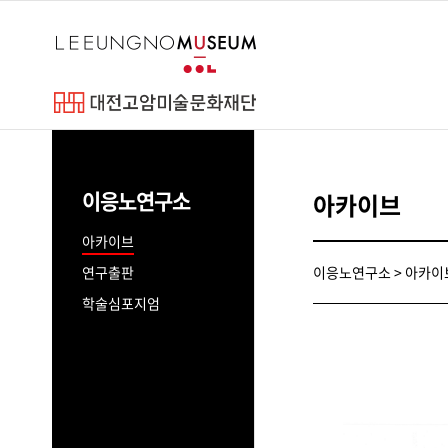
바
로
가
기
메
이응노
뉴
고암연보
이응노연구소
아카이브
예술세계
파리동양미술
아카이브
연구출판
이응노연구소 > 아카이
학술심포지엄