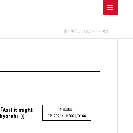
메뉴보
메뉴닫
글
다
MEMBERSHIP
ENGLISH
FRANÇAIS
기
기
로
국
벌
어
메
사
뉴
이
이응노연구소
소장품
소식/교육
홈
>
이응노 연구소
>
아카이브
트
바
로
아카이브
소장품소개
미술관소식
가
연구출판
소장품역사
교육프로그램
기
학술심포지엄
행사
보도자료
채용공고
소식지
이응노미술대회
if it might
참조코드 :
nkyoreh』)]
CP.2021/IIIc/001/0166
후원
SNS