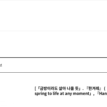
재단·미술관소개
전시
디지털미술관
관장인사말
현재전시
디지털미술관
미술관 건축물 및 MI
과거전시
학교
연혁
전시예정
조직
파리이응노레지던스
브
인권·윤리경영
아트랩대전
경영공시
[「금방이라도 살아 나올 듯」. 『한겨레』 (「As 
spring to life at any moment」, 『Ha