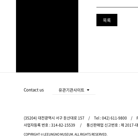
목록
푸
터
주
Contact us
유관기관사이트
요
대전광역시청
서
비
스
(35204) 대전광역시 서구 둔산대로 157
/
Tel :
042) 611-9800
/
F
바
사업자등록 번호 : 314-82-15539
/
통신판매업 신고번호 : 제 2017-
로
COPYRIGHT © LEEUNGNO MUSEUM.
ALL RIGHTS RESERVED.