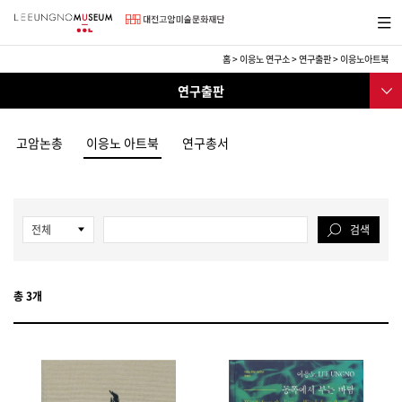
바
메뉴보
로
기
가
기
홈
>
이응노 연구소
>
연구출판
>
이응노아트북
메
이
서브메
뉴
연구출판
응
뉴
노
아카이브
연
구
고암논총
이응노 아트북
연구총서
연구출판
소
고암논총
전체
검색
이응노 아트북
연구총서
총 3개
학술심포지엄