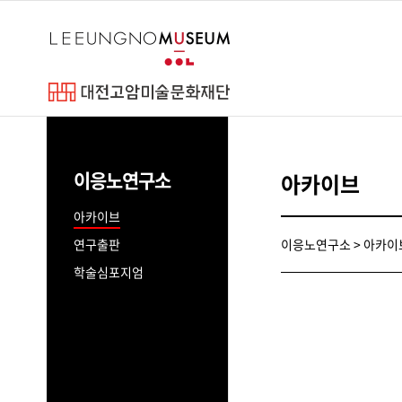
바
로
가
기
메
이응노
뉴
고암연보
이응노연구소
아카이브
예술세계
파리동양미술
아카이브
연구출판
이응노연구소 > 아카이
학술심포지엄