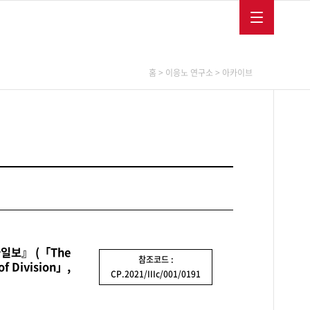
메뉴보
메뉴닫
글
다
MEMBERSHIP
ENGLISH
FRANÇAIS
기
기
로
국
벌
어
메
사
뉴
이
이응노연구소
소장품
소식/교육
홈
>
이응노 연구소
>
아카이브
트
바
로
아카이브
소장품소개
미술관소식
가
연구출판
소장품역사
교육프로그램
기
학술심포지엄
행사
보도자료
채용공고
소식지
이응노미술대회
일보』 (「The
참조코드 :
of Division」,
후원
CP.2021/IIIc/001/0191
SNS