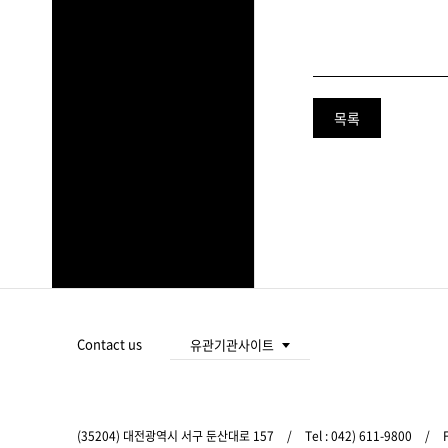
목록
푸
터
주
Contact us
유관기관사이트
요
대전광역시청
서
비
스
(35204) 대전광역시 서구 둔산대로 157
/
Tel :
042) 611-9800
/
F