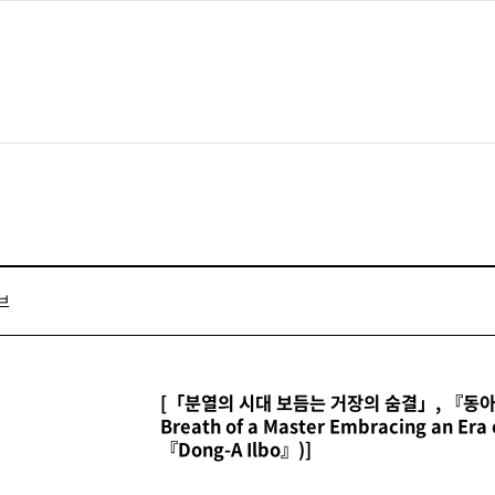
재단·미술관소개
전시
디지털미술관
관장인사말
현재전시
디지털미술관
미술관 건축물 및 MI
과거전시
학교
연혁
전시예정
조직
파리이응노레지던스
브
인권·윤리경영
아트랩대전
경영공시
[「분열의 시대 보듬는 거장의 숨결」, 『동아
Breath of a Master Embracing an Era 
『Dong-A Ilbo』)]