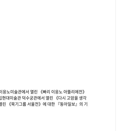
평창동 이응노미술관에서 열린 《빠리 이응노 아뜰리에전》
까지 국립현대미술관 덕수궁관에서 열린 《다시 고암을 생각
까지 열린 《묵기그룹 서울전》에 대한 『동아일보』의 기