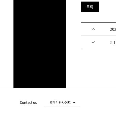
목록
다음글
20
이전글
제1
푸
터
주
Contact us
유관기관사이트
요
대전광역시청
서