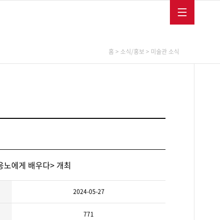
메뉴보
메뉴닫
글
다
MEMBERSHIP
ENGLISH
FRANÇAIS
기
기
로
국
벌
어
메
사
뉴
이
이응노연구소
소장품
소식/교육
홈
>
소식/홍보
>
미술관 소식
트
바
로
아카이브
소장품소개
미술관소식
가
연구출판
소장품역사
교육프로그램
기
학술심포지엄
행사
보도자료
채용공고
소식지
응노에게 배우다> 개최
이응노미술대회
2024-05-27
후원
SNS
771