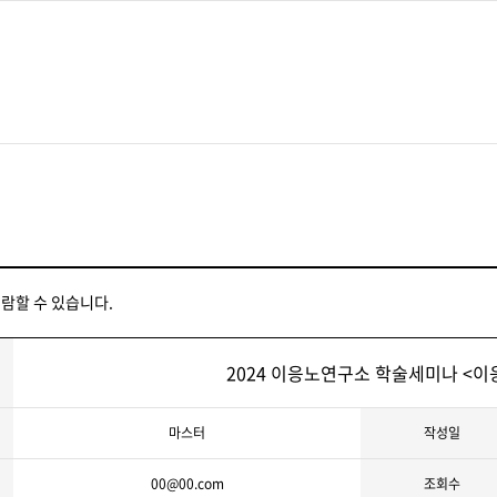
재단·미술관소개
전시
디지털미술관
관장인사말
현재전시
디지털미술관
미술관 건축물 및 MI
과거전시
학교
연혁
전시예정
조직
파리이응노레지던스
람할 수 있습니다.
인권·윤리경영
아트랩대전
경영공시
2024 이응노연구소 학술세미나 <이
마스터
작성일
00@00.com
조회수