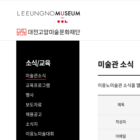
바
로
가
기
메
이응노
뉴
고암연보
소식/교육
미술관 소식
예술세계
파리동양미술
미술관소식
교육프로그램
이응노미술관 소식을 열
행사
보도자료
제목
채용공고
작성자
소식지
이응노미술대회
이메일