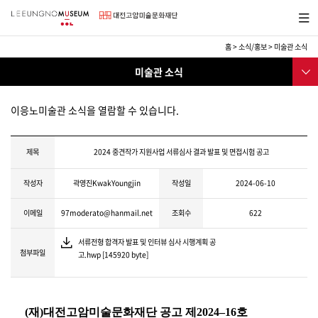
바
메뉴보
로
기
가
기
홈
>
소식/홍보
>
미술관 소식
메
소
서브메
뉴
미술관 소식
식/
뉴
교
미술관소식
육
이응노미술관 소식을 열람할 수 있습니다.
교육프로그램
행사
제목
2024 중견작가 지원사업 서류심사 결과 발표 및 면접시험 공고
보도자료
작성자
곽영진KwakYoungjin
작성일
2024-06-10
채용공고
이메일
97moderato@hanmail.net
조회수
622
소식지
서류전형 합격자 발표 및 인터뷰 심사 시행계획 공
이응노미술대회
첨부파일
고.hwp [145920 byte]
후원
SNS
(
재
)
대전고암미술문화재단 공고 제
2024
–
16
호