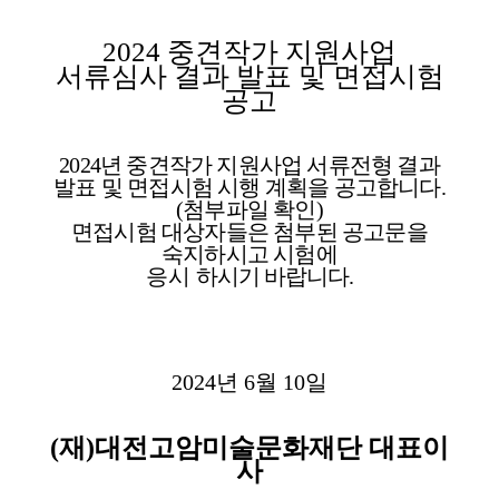
2024
중견작가 지원사업
서류심사 결과 발표 및 면접시험
공고
2024
년 중견작가 지원사업 서류전형 결과
발표 및 면접시험 시행 계획을 공고합니다
.
(
첨부파일 확인
)
면접시험 대상자들은 첨부된 공고문을
숙지하시고 시험에
응시
하시기 바랍니다
.
2024
년
6
월
10
일
(
재
)
대전고암미술문화재단 대표이
사