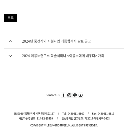
목록
다음글
2024년 중견작가 지원사업 최종합격자 발표 공고
이전글
2024 이응노연구소 학술세미나 <이응노에게 배우다> 개최
푸
터
주
Contact us
페이
인스
카카
유튜
요
스북
타그
오
브
서
바로
램
바로
바로
가기
바로
가기
가기
비
(35204) 대전광역시 서구 둔산대로 157
/
Tel :
042) 611-9800
/
Fax : 042) 611-9819
가기
스
사업자등록 번호 : 314-82-15539
/
통신판매업 신고번호 : 제 2017-대전서구-0403
바
COPYRIGHT © LEEUNGNO MUSEUM.
ALL RIGHTS RESERVED.