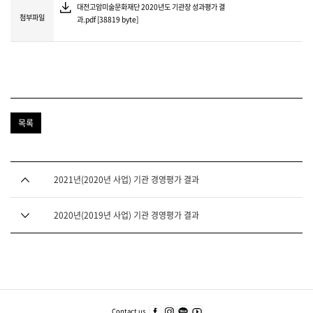
대전고암미술문화재단 2020년도 기관장 성과평가 결
첨부파일
과.pdf [38819 byte]
목록
다음글
2021년(2020년 사업) 기관 경영평가 결과
이전글
2020년(2019년 사업) 기관 경영평가 결과
푸
터
주
Contact us
페이
인스
카카
유튜