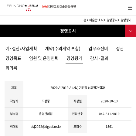
바
메뉴보
로
기
가
기
홈
>
미술관 소식
>
경영공시
>
경영평가
메
재
서브메
뉴
경영공시
단
뉴
·
관장인사말
미
술
예·결산/사업계획
계약(수의계약 포함)
업무추진비
정관
미술관 건축물 및 MI
관
경영목표
임원 및 운영인력
경영평가
감사·결과
소
연혁
개
회의록
조직
인권·윤리경영
제목
2020년(2019년 사업) 기관장 성과평가 결과
경영공시
작성자
도성중
작성일
2020-10-13
부서명
운영관리팀
전화번호
042-611-9810
이메일
dsj2022@dgacf.or.kr
조회수
1561